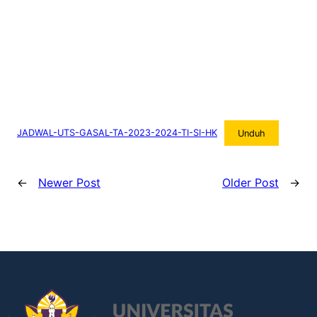
JADWAL-UTS-GASAL-TA-2023-2024-TI-SI-HK
Unduh
←
Newer Post
Older Post
→