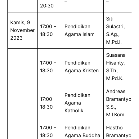
–
–
20:30
Siti
Kamis, 9
17:00 –
Pendidikan
Sulastri,
November
18:30
Agama Islam
S.Ag.,
2023
M.Pd.I.
Suasana
17:00 –
Pendidikan
Hisanty,
18:30
Agama Kristen
S.Th.,
M.Pd.K.
Andreas
Pendidikan
17:00 –
Bramantyo,
Agama
18:30
S.S.,
Katholik
M.I.Kom.
17:00 –
Pendidikan
Hastho
18:30
Agama Buddha
Bramantyo