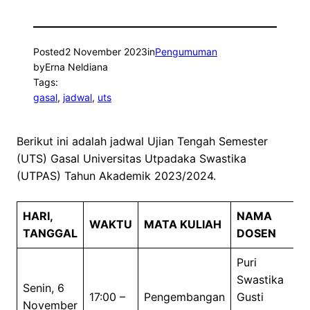
Posted
2 November 2023
in
Pengumuman
by
Erna Neldiana
Tags:
gasal
, 
jadwal
, 
uts
Berikut ini adalah jadwal Ujian Tengah Semester
(UTS) Gasal Universitas Utpadaka Swastika
(UTPAS) Tahun Akademik 2023/2024.
HARI,
NAMA
WAKTU
MATA KULIAH
TANGGAL
DOSEN
Puri
Swastika
Senin, 6
17:00 –
Pengembangan
Gusti
November