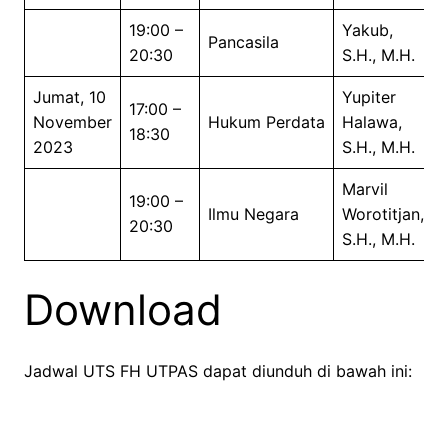
19:00 –
Yakub,
Pancasila
20:30
S.H., M.H.
Jumat, 10
Yupiter
17:00 –
November
Hukum Perdata
Halawa,
18:30
2023
S.H., M.H.
Marvil
19:00 –
Ilmu Negara
Worotitjan,
20:30
S.H., M.H.
Download
Jadwal UTS FH UTPAS dapat diunduh di bawah ini: